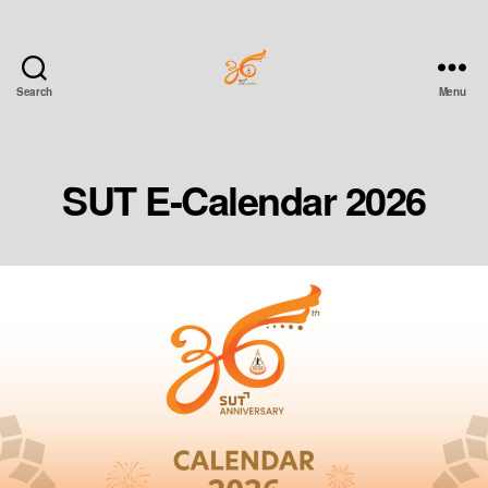
Search
Menu
Wishing
You
a
Prosperous
SUT E-Calendar 2026
New
Year
2026